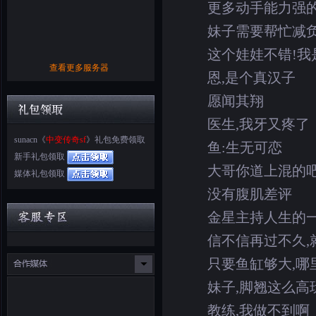
更多动手能力强的
妹子需要帮忙减负
这个娃娃不错!我
查看更多服务器
恩,是个真汉子
愿闻其翔
医生,我牙又疼了
sunacn《
中变传奇sf
》礼包免费领取
鱼:生无可恋
新手礼包领取
大哥你道上混的吧
媒体礼包领取
没有腹肌差评
金星主持人生的
信不信再过不久,
只要鱼缸够大,哪
妹子,脚翘这么高
教练,我做不到啊