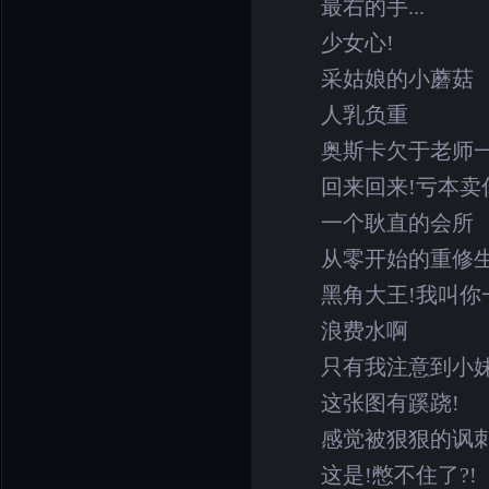
最右的手...
少女心!
采姑娘的小蘑菇
人乳负重
奥斯卡欠于老师
回来回来!亏本卖
一个耿直的会所
从零开始的重修
黑角大王!我叫你
浪费水啊
只有我注意到小
这张图有蹊跷!
感觉被狠狠的讽
这是!憋不住了?!