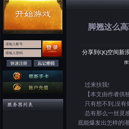
脚翘这么高
分享到
QQ空间
新
搜
过来扶我!
【本文由作者供独
只有想不到,没有
总有那么一丝灵
底能爆发出怎样的潜